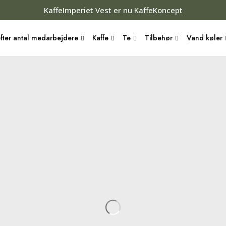
KaffeImperiet Vest er nu KaffeKoncept
fter antal medarbejdere
Kaffe
Te
Tilbehør
Vand køler