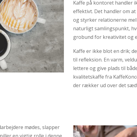
Kaffe på kontoret handler 
effektivt. Det handler om at
og styrker relationerne mel
naturligt samlingspunkt, hv
grobund for kreativitet og
Kaffe er ikke blot en drik; d
til refleksion. En varm, vel
lettere og give plads til bå
kvalitetskaffe fra KaffeKon
der rækker ud over det sæd
darbejdere mødes, slapper
iller en vigtig rolle i denne