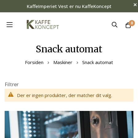
KaffeImperiet Vest er nu KaffeKoncept
0
Skip
Snack automat
to
Content
Forsiden
Maskiner
Snack automat
Filtrer
Der er ingen produkter, der matcher dit valg.