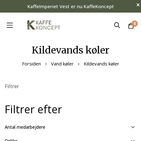
KaffeImperiet Vest er nu KaffeKoncept
0
Skip
Kildevands køler
to
Content
Forsiden
Vand køler
Kildevands køler
Filtrer
Filtrer efter
Antal medarbejdere
Drikke