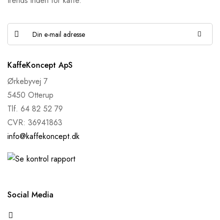
trends inden for kaffe.
KaffeKoncept ApS
Ørkebyvej 7
5450 Otterup
Tlf. 64 82 52 79
CVR: 36941863
info@kaffekoncept.dk
Social Media