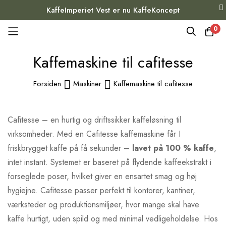
KaffeImperiet Vest er nu KaffeKoncept
0
Skip
Kaffemaskine til cafitesse
to
Content
Forsiden
Maskiner
Kaffemaskine til cafitesse
Cafitesse – en hurtig og driftssikker kaffeløsning til
virksomheder. Med en Cafitesse kaffemaskine får I
friskbrygget kaffe på få sekunder –
lavet på 100 % kaffe
,
intet instant. Systemet er baseret på flydende kaffeekstrakt i
forseglede poser, hvilket giver en ensartet smag og høj
hygiejne. Cafitesse passer perfekt til kontorer, kantiner,
værksteder og produktionsmiljøer, hvor mange skal have
kaffe hurtigt, uden spild og med minimal vedligeholdelse. Hos