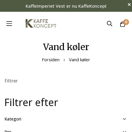
KaffeImperiet Vest er nu KaffeKoncept
0
Skip
Vand køler
to
Content
Forsiden
Vand køler
Filtrer
Filtrer efter
Kategori
Pris