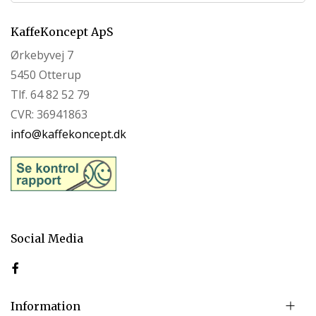
KaffeKoncept ApS
Ørkebyvej 7
5450 Otterup
Tlf. 64 82 52 79
CVR: 36941863
info@kaffekoncept.dk
Social Media
Information