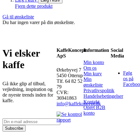
Læg i kurv
Fjern dette produkt
Gå til ønskeliste
Du har ingen varer på din ønskeliste.
KaffeKoncept
Information
Social
Vi elsker
ApS
Media
kaffe
Min konto
Om os
Ørkebyvej 7
Følg
Min kurv
5450 Otterup
os på
Min
Tlf. 64 82 52
Gå ikke glip af tilbud,
Faceboo
ønskeliste
79
vejledning, inspiration og
Privatlivspolitik
CVR:
de nyeste trends inden for
Handelsebetingelser
36941863
kaffe.
Kontakt
info@kaffekoncept.dk
Opret B2B
konto
Subscribe