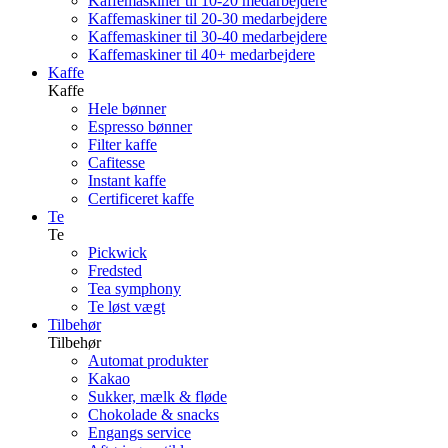
Kaffemaskiner til 10-20 medarbejdere
Kaffemaskiner til 20-30 medarbejdere
Kaffemaskiner til 30-40 medarbejdere
Kaffemaskiner til 40+ medarbejdere
Kaffe
Kaffe
Hele bønner
Espresso bønner
Filter kaffe
Cafitesse
Instant kaffe
Certificeret kaffe
Te
Te
Pickwick
Fredsted
Tea symphony
Te løst vægt
Tilbehør
Tilbehør
Automat produkter
Kakao
Sukker, mælk & fløde
Chokolade & snacks
Engangs service