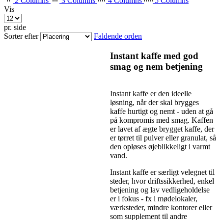
2 Columns
3 Columns
4 Columns
5 Columns
Vis
pr. side
Sorter efter
Faldende orden
Instant kaffe med god
smag og nem betjening
Instant kaffe er den ideelle
løsning, når der skal brygges
kaffe hurtigt og nemt - uden at gå
på kompromis med smag. Kaffen
er lavet af ægte brygget kaffe, der
er tørret til pulver eller granulat, så
den opløses øjeblikkeligt i varmt
vand.
Instant kaffe er særligt velegnet til
steder, hvor driftssikkerhed, enkel
betjening og lav vedligeholdelse
er i fokus - fx i mødelokaler,
værksteder, mindre kontorer eller
som supplement til andre