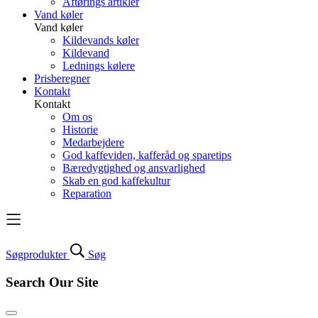
Aftørings artikler
Vand køler
Vand køler
Kildevands køler
Kildevand
Lednings kølere
Prisberegner
Kontakt
Kontakt
Om os
Historie
Medarbejdere
God kaffeviden, kafferåd og sparetips
Bæredygtighed og ansvarlighed
Skab en god kaffekultur
Reparation
Søg
produkter
Søg
Search Our Site