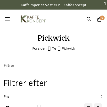
KaffeImperiet Vest er nu KaffeKoncept
0
Skip
Pickwick
to
Content
Forsiden
Te
Pickwick
Filtrer
Filtrer efter
Pris
Faldende