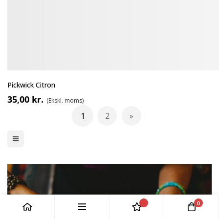
Pickwick Citron
35,00 kr.
Side
1
2
Du læser i øjeblikket side
Side
Side
Videre
0