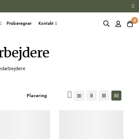
0
Prisberegner
Kontakt
rbejdere
medarbejdere
Faldende
orden