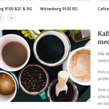
rg 9100 B2C & RG
Wittenborg 9100 RG
Cafit
2
r i øjeblikket side
Side
Side
Videre
Kaf
med
Når d
med et
Hos os
profe
Hvis v
ofte b
én st