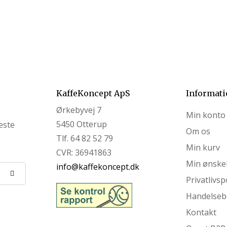
KaffeKoncept ApS
Informati
Ørkebyvej 7
Min konto
5450 Otterup
yeste
Om os
Tlf. 64 82 52 79
Min kurv
CVR: 36941863
Min ønskel
info@kaffekoncept.dk
Privatlivspo
Handelseb
Kontakt