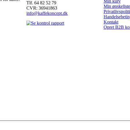
Min kurv
Tlf. 64 82 52 79
Min ønskelist
CVR: 36941863
Privatlivspolit
info@kaffekoncept.dk
Handelsebetin
Kontakt
Opret B2B ko