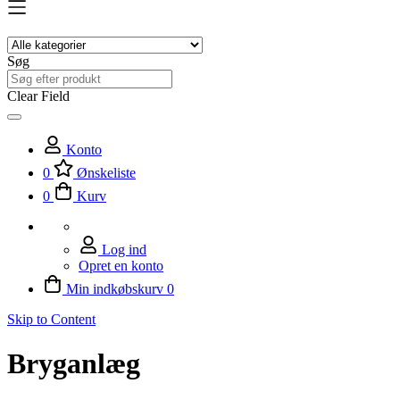
Søg
Clear Field
Konto
0
Ønskeliste
0
Kurv
Log ind
Opret en konto
Min indkøbskurv
0
Skip to Content
Bryganlæg