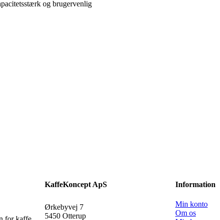
pacitetsstærk og brugervenlig
KaffeKoncept ApS
Information
Min konto
Ørkebyvej 7
Om os
5450 Otterup
n for kaffe.