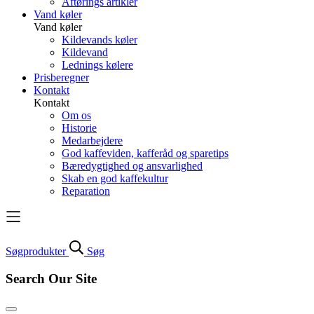
Aftørings artikler
Vand køler
Vand køler
Kildevands køler
Kildevand
Lednings kølere
Prisberegner
Kontakt
Kontakt
Om os
Historie
Medarbejdere
God kaffeviden, kafferåd og sparetips
Bæredygtighed og ansvarlighed
Skab en god kaffekultur
Reparation
Søg
produkter
Søg
Search Our Site