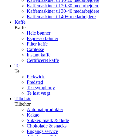
Kaffemaskiner til 10-20 medarbejdere
Kaffemaskiner til 20-30 medarbejdere
Kaffemaskiner til 30-40 medarbejdere
Kaffemaskiner til 40+ medarbejdere
Kaffe
Kaffe
Hele bønner
Espresso bønner
Filter kaffe
Cafitesse
Instant kaffe
Certificeret kaffe
Te
Te
Pickwick
Fredsted
Tea symphony
Te løst vægt
Tilbehør
Tilbehør
Automat produkter
Kakao
Sukker, mælk & fløde
Chokolade & snacks
Engangs service