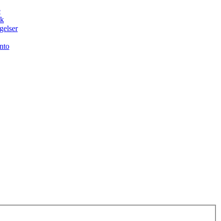
e
ik
gelser
nto