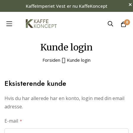
KaffeImperiet Vest er nu KaffeKoncept
0
Skip
Kunde login
to
Content
Forsiden
Kunde login
Eksisterende kunde
Hvis du har allerede har en konto, login med din email
adresse.
E-mail