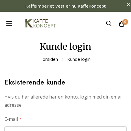
KaffeImperiet Vest er nu KaffeKoncept
0
Skip
Kunde login
to
Content
Forsiden
Kunde login
Eksisterende kunde
Hvis du har allerede har en konto, login med din email
adresse.
E-mail