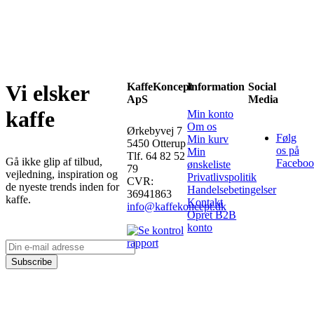
KaffeKoncept
Information
Social
Vi elsker
ApS
Media
kaffe
Min konto
Om os
Ørkebyvej 7
Følg
Min kurv
5450 Otterup
os på
Min
Tlf. 64 82 52
Gå ikke glip af tilbud,
Faceboo
ønskeliste
79
vejledning, inspiration og
Privatlivspolitik
CVR:
de nyeste trends inden for
Handelsebetingelser
36941863
kaffe.
Kontakt
info@kaffekoncept.dk
Opret B2B
konto
Subscribe