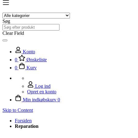
Søg
Clear Field
Konto
0
Ønskeliste
0
Kurv
Log ind
Opret en konto
Min indkøbskurv
0
Skip to Content
Forsiden
Reparation