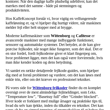
kontorer. Når den daglige kaffe pludselig udebliver, kan det
mærkes med det samme - både på stemningen og
produktiviteten.
Hos KaffeKoncept forstår vi, hvor vigtig en velfungerende
kaffeløsning er, og vi hjælper dig hurtigt videre, når maskinen
melder fejl eller helt stopper med at brygge.
Moderne kaffemaskiner som
Wittenborg
og
Cafitesse
er
avancerede maskiner med mange indbyggede funktioner,
sensorer og automatiske systemer. Det betyder, at de kan give
præcise fejlkoder, når noget ikke fungerer, som det skal. Det er
en stor fordel, fordi fejlkoderne giver et klart fingerpeg om,
hvor problemet ligger, men det kan også være forvirrende, hvis
man ikke kender koden og dens betydning.
Vi samlet en række detaljerede fejlkode-guides, som hjælper
dig med at forstå problemet og vurdere, om det kan løses med
enkle trin, eller om det kræver en professionel tekniker.
På vores side for
Wittenborg fejlkoder
finder du en komplet
oversigt over de mest almindelige fejlmeldinger, som f.eks.
“Temperature low”, “Basetray full” eller “Grinder blocked”.
Hver kode er forklaret med mulige årsager og praktiske tips til,
hvad du selv kan tjekke, inden du tilkalder en tekniker. Det kan
være alt fra en simpel tømning af grumsebakken til et behov for