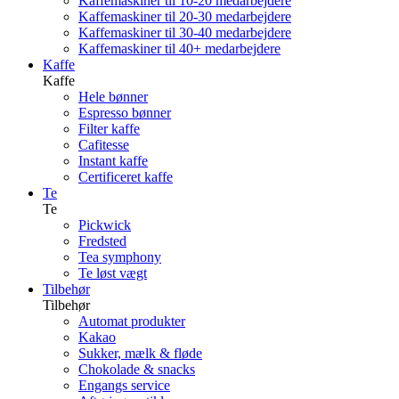
Kaffemaskiner til 10-20 medarbejdere
Kaffemaskiner til 20-30 medarbejdere
Kaffemaskiner til 30-40 medarbejdere
Kaffemaskiner til 40+ medarbejdere
Kaffe
Kaffe
Hele bønner
Espresso bønner
Filter kaffe
Cafitesse
Instant kaffe
Certificeret kaffe
Te
Te
Pickwick
Fredsted
Tea symphony
Te løst vægt
Tilbehør
Tilbehør
Automat produkter
Kakao
Sukker, mælk & fløde
Chokolade & snacks
Engangs service