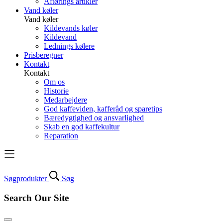
Aftørings artikler
Vand køler
Vand køler
Kildevands køler
Kildevand
Lednings kølere
Prisberegner
Kontakt
Kontakt
Om os
Historie
Medarbejdere
God kaffeviden, kafferåd og sparetips
Bæredygtighed og ansvarlighed
Skab en god kaffekultur
Reparation
Søg
produkter
Søg
Search Our Site