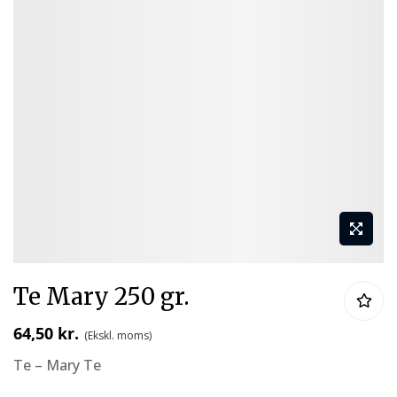
Gå
Te Mary 250 gr.
til
starten
64,50 kr.
af
Te – Mary Te
billedgalleriet