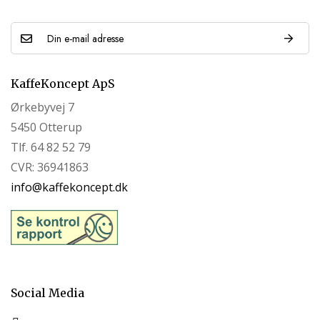
KaffeKoncept ApS
Ørkebyvej 7
5450 Otterup
Tlf. 64 82 52 79
CVR: 36941863
info@kaffekoncept.dk
Social Media